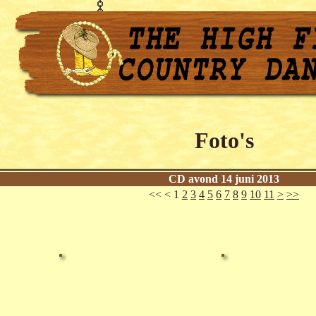
Foto's
CD avond 14 juni 2013
<< < 1
2
3
4
5
6
7
8
9
10
11
>
>>