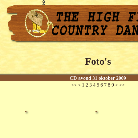
Foto's
CD avond 31 oktober 2009
<<
<
1
2
3
4
5
6
7
8
9
>
>>